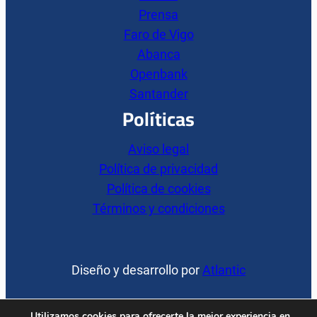
Prensa
Faro de Vigo
Abanca
Openbank
Santander
Políticas
Aviso legal
Política de privacidad
Política de cookies
Términos y condiciones
Diseño y desarrollo por
Atlantic
YouTube
Facebook
Instagram
Utilizamos cookies para ofrecerte la mejor experiencia en