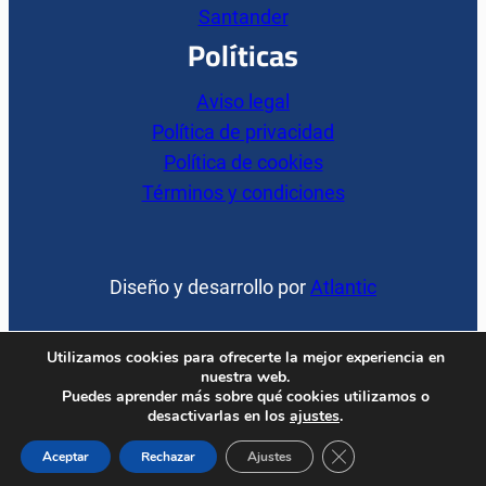
Santander
Políticas
Aviso legal
Política de privacidad
Política de cookies
Términos y condiciones
Diseño y desarrollo por
Atlantic
YouTube
Facebook
Instagram
Utilizamos cookies para ofrecerte la mejor experiencia en
nuestra web.
Puedes aprender más sobre qué cookies utilizamos o
desactivarlas en los
ajustes
.
Copyright 2026
ES
Cerrar el banner de 
Aceptar
Rechazar
Ajustes