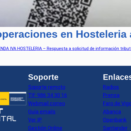
peraciones en Hosteleria a
DA IVA HOSTELERIA – Respuesta a solicitud de información tribut
Soporte
Enlace
Soporte remoto
Radios
Tlf: 986 34 30 16
Prensa
Webmail correo
Faro de Vig
Guía emails
Abanca
Ver IP
Openbank
Gestión Online
Santander