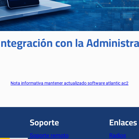
 integración con la Administra
Nota informativa mantener actualizado software atlantic ac2
Soporte
Enlaces
Soporte remoto
Radios